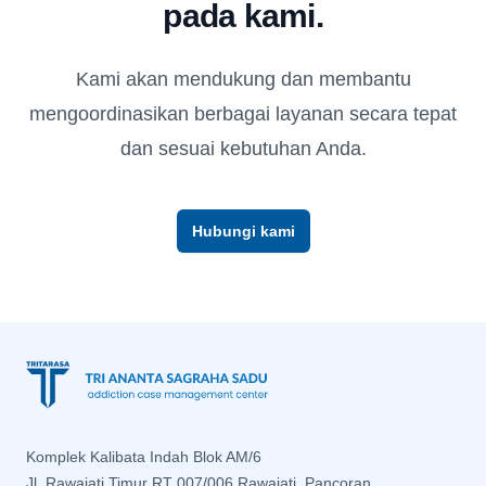
pada kami.
Kami akan mendukung dan membantu
mengoordinasikan berbagai layanan secara tepat
dan sesuai kebutuhan Anda.
Hubungi kami
Footer
Komplek Kalibata Indah Blok AM/6
Jl. Rawajati Timur RT 007/006 Rawajati, Pancoran